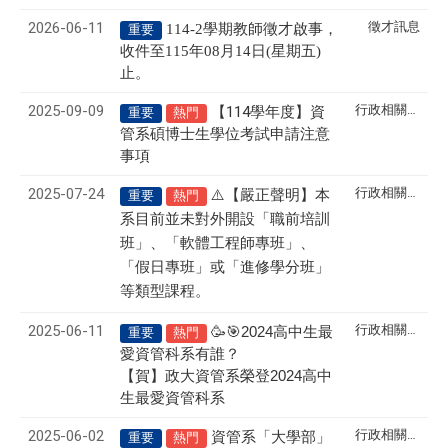
2026-06-11
徵才訊息
114-2
學期教師徵才啟事，
重要
收件至115年08月14日(星期五)
止。
2025-09-09
行政相關訊息
【114學年度】資
重要
熱門
管系碩博士生學位考試申請注意
事項
2025-07-24
行政相關訊息
⚠
【嚴正聲明】本
重要
熱門
系目前並未對外開設「職前培訓
班」、「軟體工程師專班」、
「假日專班」或「進修學分班」
等類型課程。
2025-06-11
行政相關訊息
🥳🎯
2024
高中生最
重要
熱門
愛資管科系有誰？
2024
【賀】政大資管系榮登
高中
生最愛資管科系
2025-06-02
行政相關訊息
資管系「大學部」
重要
熱門