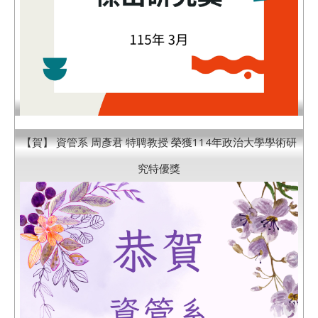
【賀】 資管系 周彥君 特聘教授 榮獲114年政治大學學術研
究特優獎