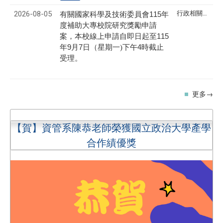
2026-08-05
行政相關訊息
115
有關國家科學及技術委員會
年
度補助大專校院研究獎
勵申請
115
案，本校線上申請自即日起至
9
7
4
年
月
日（星期
一)下午
時截止
受理。
更多→
【賀】資管系陳恭老師榮獲國立政治大學產學
合作績優獎