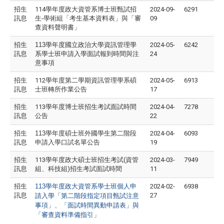
招生
114學年度政大資管系博士班甄試招
2024-09-
6291
訊息
生-學術組「考生基本資料表」與「審
09
查資料聲明書」
招生
113
學年度國立政治大學資訊管理學
2024-05-
6242
訊息
系學士班申請入學面試報到時間與注
24
意事項
招生
112學年度第二學期資訊管理學系碩
2024-05-
6913
訊息
士班轉所作業公告
17
招生
113學年度博士班招生考試面試時間
2024-04-
7278
訊息
公告
22
招生
113
學年度碩士班外國學生第二階段
2024-04-
6093
訊息
申請入學口試名單公告
19
招生
113學年度政大碩士班招生考試(資管
2024-03-
7949
訊息
組、科技組)招生考試面試時間
11
招生
113
學年度政大資管系學士班個人申
2024-02-
6938
訊息
27
請入學「第二階段指定項目甄試注意
事項」、「面試時間異動申請表」與
「審查資料準備指引」