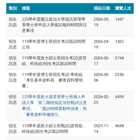
類別
標題
張貼日期
瀏覽人次
招生
115
學年度國立政治大學資訊管理學
2026-05-
1447
訊息
系學士班申請入學面試報到時間與注
19
意事項
招生
115學年度博士班招生考試面試時間
2026-04-
1422
訊息
公告
19
招生
115學年度政大碩士班招生考試(資管
2026-03-
2744
訊息
組、科技組)招生考試面試時間
17
招生
115學年度博士班招生考試-學術組
2026-03-
2256
訊息
「考生基本資料表、審查資料聲明
06
書」
招生
115
學年度政大資管系學士班個人申
2026-02-
4459
訊息
25
請入學「第二階段指定項目甄試注意
事項」、「面試時間異動申請表」與
「審查資料準備指引」
招生
115學年度政大碩士班甄試(資管組、
2025-11-
4638
訊息
科技組)招生考試面試時間
14