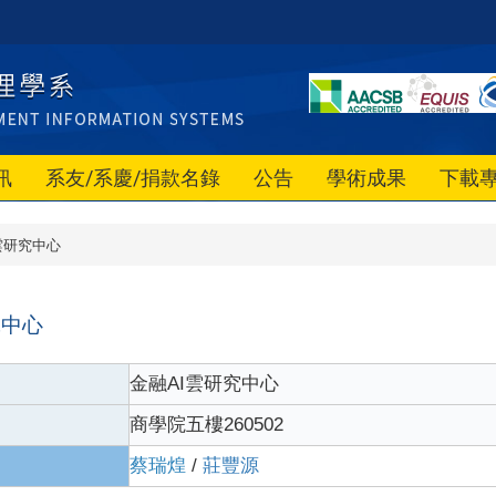
訊
系友/系慶/捐款名錄
公告
學術成果
下載
雲研究中心
究中心
金融AI雲研究中心
商學院五樓260502
蔡瑞煌
/
莊豐源