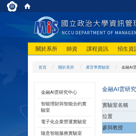
關於系所
師資
課程資訊
招生資
首頁
關於系所
產官學實驗室
金融AI
金融AI雲研
金融AI雲研究中心
智能理財與智能合約實
實驗室名稱
驗室
位置
電子化企業營運實驗室
參與教授
隨意智能服務實驗室