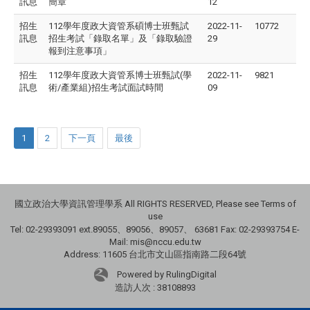
訊息
簡章
12
招生
112學年度政大資管系碩博士班甄試
2022-11-
10772
訊息
招生考試「錄取名單」及「錄取驗證
29
報到注意事項」
招生
112學年度政大資管系博士班甄試(學
2022-11-
9821
訊息
術/產業組)招生考試面試時間
09
1
2
下一頁
最後
國立政治大學資訊管理學系 All RIGHTS RESERVED, Please see Terms of
use
Tel: 02-29393091 ext.89055、89056、89057、
63681
Fax: 02-29393754 E-
Mail: mis@nccu.edu.tw
Address: 11605 台北市文山區指南路二段64號
Powered by RulingDigital
造訪人次 : 38108893