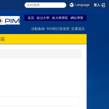
Language
登入
首頁
政治大學
政大商學院
網站導覽
活動集錦
905研討室借用
交通資訊
專區