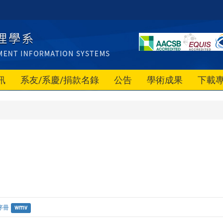
訊
系友/系慶/捐款名錄
公告
學術成果
下載
冊
序冊
wmv