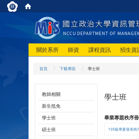
關於系所
師資
課程資訊
招生資
首頁
下載專區
學士班
教師相關
學士班
新生抵免
畢業專題秩序
學士班
碩士班
105級專案發表秩