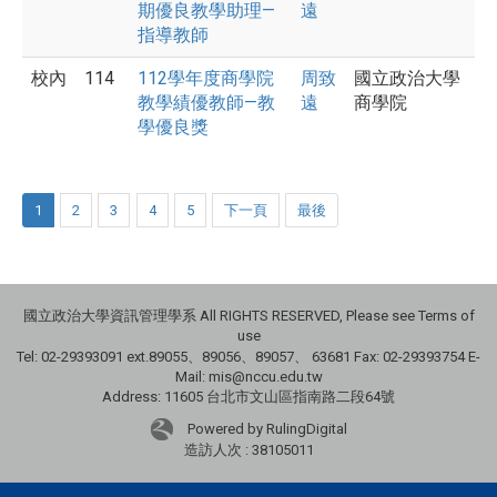
期優良教學助理—
遠
指導教師
校內
114
112學年度商學院
周致
國立政治大學
教學績優教師—教
遠
商學院
學優良獎
1
2
3
4
5
下一頁
最後
國立政治大學資訊管理學系 All RIGHTS RESERVED, Please see Terms of
use
Tel: 02-29393091 ext.89055、89056、89057、
63681
Fax: 02-29393754 E-
Mail: mis@nccu.edu.tw
Address: 11605 台北市文山區指南路二段64號
Powered by RulingDigital
造訪人次 : 38105011