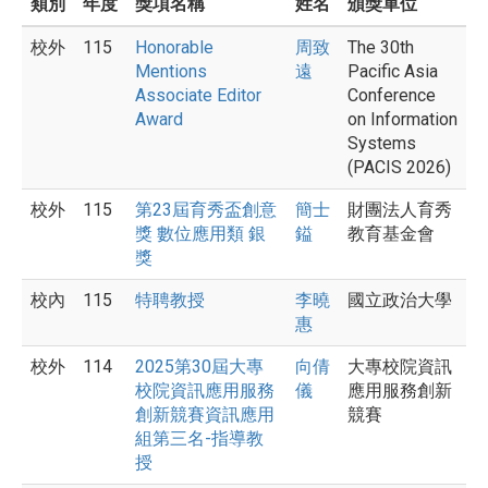
類別
年度
獎項名稱
姓名
頒獎單位
校外
115
Honorable
周致
The 30th
Mentions
遠
Pacific Asia
Associate Editor
Conference
Award
on Information
Systems
(PACIS 2026)
校外
115
第23屆育秀盃創意
簡士
財團法人育秀
獎 數位應用類 銀
鎰
教育基金會
獎
校內
115
特聘教授
李曉
國立政治大學
惠
校外
114
2025第30屆大專
向倩
大專校院資訊
校院資訊應用服務
儀
應用服務創新
創新競賽資訊應用
競賽
組第三名-指導教
授