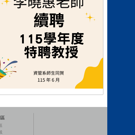
專區
區
載