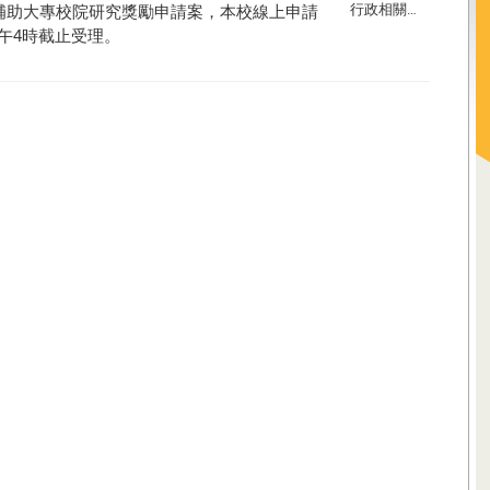
行政相關訊息
補助大專校院研究獎
勵申請案，本校線上申請
4
午
時截止受理。