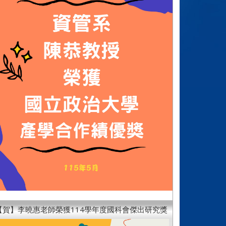
【賀】李曉惠老師榮獲114學年度國科會傑出研究獎