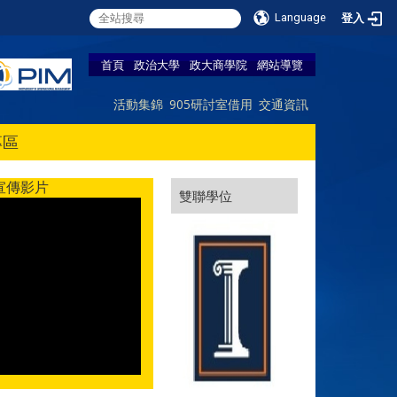
Language
登入
首頁
政治大學
政大商學院
網站導覽
活動集錦
905研討室借用
交通資訊
專區
宣傳影片
雙聯學位