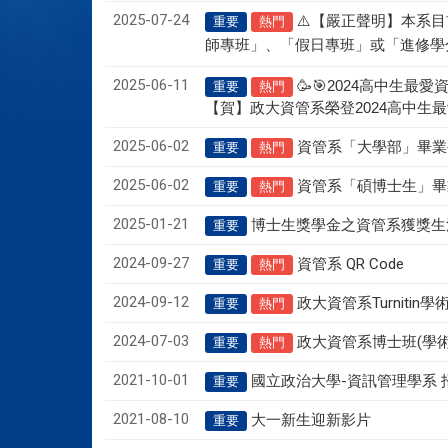
2025-07-24
⚠
【嚴正聲明】本系目
重要
熱門
師專班」、「假日專班」或「進修學
2025-06-11
🥳🎯
2024
高中生最愛
重要
熱門
2024
【賀】政大資管系榮登
高中生最
2025-06-02
資管系「大學部」畢業
重要
熱門
2025-06-02
資管系「碩博士生」畢
重要
熱門
2025-01-21
博士生獎學金之資管系獲獎生
重要
2024-09-27
資管系 QR Code
重要
熱門
2024-09-12
政大資管系Turniti
重要
熱門
2024-07-03
政大資管系博士班(學
重要
熱門
2021-10-01
-
國立政治大學
資訊管理學系
重要
2021-08-10
大一新生迎新影片
重要