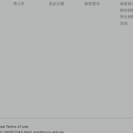
博士班
系友社團
榮譽獎項
修業規
教師相
學生相
其他
 Terms of use
02-29393754 E-Mail: mis@nccu.edu.tw