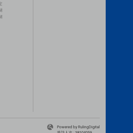
定
關
關
Powered by RulingDigital
造訪人次 : 38104059