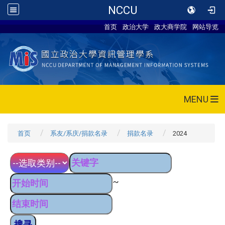
NCCU
首页
政治大学
政大商学院
网站导览
MENU
首页
系友/系庆/捐款名录
捐款名录
2024
~