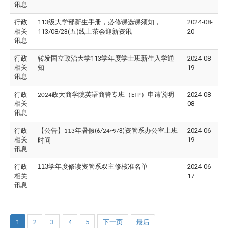
讯息
行政
113级大学部新生手册，必修课选课须知，
2024-08-
相关
113/08/23(五)线上茶会迎新资讯
20
讯息
行政
转发国立政治大学113学年度学士班新生入学通
2024-08-
相关
知
19
讯息
行政
政大商学院英语商管专班（
）申请说明
2024-08-
2024
ETP
相关
08
讯息
行政
【公告】
年暑假
资管系办公室上班
2024-06-
113
(6/24~9/8)
相关
19
时间
讯息
行政
113
学年度修读资管系双主修核准名单
2024-06-
相关
17
讯息
1
2
3
4
5
下一页
最后