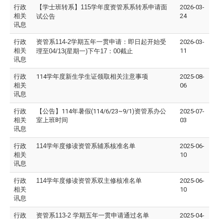
行政
【学士班转系】115学年度资管系系转系申请面
2026-03-
相关
24
试公告
讯息
行政
资管系114-2学期五年一贯申请：即日起开始受
2026-03-
相关
11
理至04/13(星期一)下午17：00截止
讯息
行政
114学年度新生学生证领取相关注意事项
2025-08-
相关
06
讯息
行政
【公告】114年暑假(114/6/23~9/1)资管系办公
2025-07-
相关
室上班时间
03
讯息
行政
114
学年度修读资管系辅系核准名单
2025-06-
相关
10
讯息
行政
114
学年度修读资管系双主修核准名单
2025-06-
相关
10
讯息
行政
资管系113-2 学期五年一贯申请通过名单
2025-04-