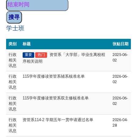
学士班
类别
标题
张贴日期
行政
资管系「大学部」毕业生离校程
2025-06-
重要
热门
相关
02
序相关说明
讯息
行政
115
学年度修读资管系辅系核准名单
2026-06-
相关
02
讯息
行政
115
学年度修读资管系双主修核准名单
2026-06-
相关
02
讯息
行政
资管系114-2 学期五年一贯申请通过名单
2026-04-
相关
28
讯息