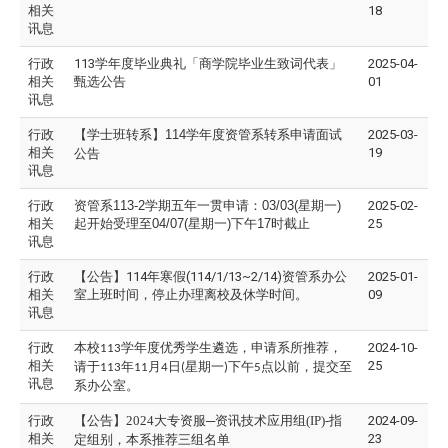
相关
18
讯息
行政
113学年度毕业典礼「商学院毕业生致词代表」
2025-04-
相关
甄选公告
01
讯息
行政
【学士班转系】114学年度资管系转系申请面试
2025-03-
相关
19
公告
讯息
行政
资管系113-2学期五年一贯申请：03/03(星期一)
2025-02-
相关
起开始受理至04/07(星期一)下午17时截止
25
讯息
行政
【公告】114年寒假(114/1/13~2/14)资管系办公
2025-01-
相关
室上班时间，停止办理离校及休学时间。
09
讯息
行政
本校
学年度优秀学生遴选，申请系所推荐，
2024-10-
113
相关
25
请于
年
月
日
星期一
下午
点以前，提交至
113
11
4
(
)
5
讯息
系办公室。
行政
【公告】2024大专资服─资讯技术应用组(IP)-指
2024-09-
相关
23
定组别，本系推荐三组名单