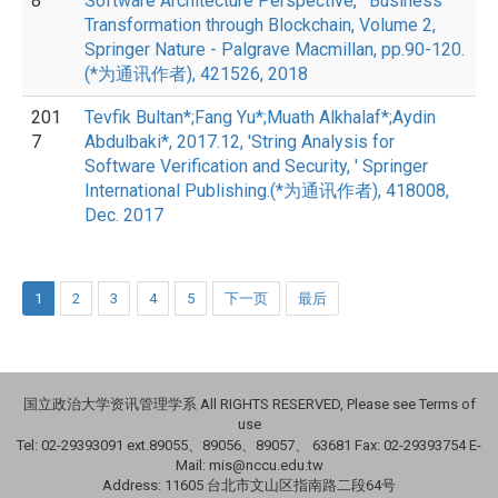
8
Software Architecture Perspective, ' Business
Transformation through Blockchain, Volume 2,
Springer Nature - Palgrave Macmillan, pp.90-120.
(*为通讯作者), 421526, 2018
201
Tevfik Bultan*;Fang Yu*;Muath Alkhalaf*;Aydin
7
Abdulbaki*, 2017.12, 'String Analysis for
Software Verification and Security, ' Springer
International Publishing.(*为通讯作者), 418008,
Dec. 2017
1
2
3
4
5
下一页
最后
国立政治大学资讯管理学系 All RIGHTS RESERVED, Please see Terms of
use
Tel: 02-29393091 ext.89055、89056、89057、
63681
Fax: 02-29393754 E-
Mail: mis@nccu.edu.tw
Address: 11605 台北市文山区指南路二段64号