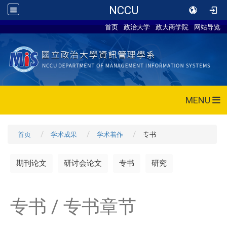
NCCU
首页
政治大学
政大商学院
网站导览
MENU
首页
学术成果
学术着作
专书
期刊论文
研讨会论文
专书
研究
专书 / 专书章节