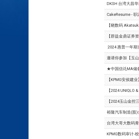
DKSH 台湾大昌华
CakeResume -
【晓数码 Akatsuk
【群益金鼎证券资
2024 惠普一年
邀请你参加【玉山
★中国信讬MA储
【KPMG安侯建业
【2024 UNIQ
【2024玉山金
裕隆汽车制造(股)
台湾大哥大数码青
KPMG数码审计-