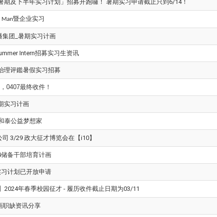
年暑期及下半年实习计划」招募开跑囉！ 暑期实习申请截止只到6/14！
暨企业实习
s Man
传播集团_暑期实习计画
mmer Intern招募实习生资讯
司治理评鑑暑假实习招募
，0407最终收件！
暑期实习计画
届和泰公益梦想家
公司 3/29 政大征才博览会在【i10】
24储备干部培育计画
电实习计划已开放申请
2024年春季校园征才 - 履历收件截止日期为03/11
计画职缺资讯分享