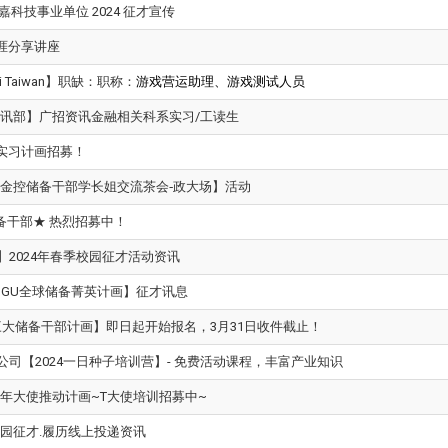
嘉科技事业单位 2024 征才宣传
 职涯分享讲座
i Taiwan】职缺：
职称：
游戏营运助理、
游戏测试人员
讯部】广招资讯金融相关科系实习/工读生
期实习计画招募！
金控储备干部学长姐交流茶会
-
政大场】活动
备干部★ 热烈招募中！
】2024年春季校园征才活动资讯
LO & GU全球储备菁英计画】征才讯息
控三大储备干部计画】即日起开始报名，3月31日收件截止！
公司【2024一日种子培训营】- 免费活动课程，丰富产业知识
年大使推动计画~T大使培训招募中~
校园征才.履历线上投递资讯