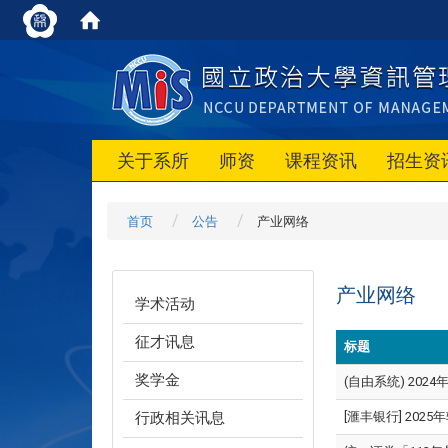
关于系所
师资
课程资讯
招生资
首页
公告
产业网络
产业网络
学术活动
征才讯息
标题
奖学金
(自由系统) 2024
行政相关讯息
[滙丰银行] 2025年