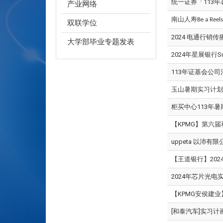
统一证券「113
产业网络
南山人寿
Be a Reel
双联学位
2024 电通行销
大学部毕业专题发表
2024年星展银行Su
113年证基会公
玉山暑期实习计划
柜买中心113年
【KPMG】第六
uppeta 以沛有限
【王道银行】20
2024年芯片光
【KPMG安侯建业】
[和泰汽车]实习