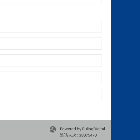
Powered by RulingDigital
造访人次 : 38075470