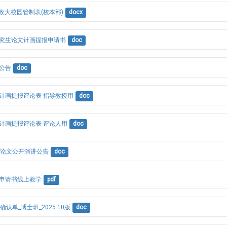
政大校园管制表(校本部)
docx
研究生论文计画提报申请书
doc
画公告
doc
文计画提报评论表-指导教授用
doc
文计画提报评论表-评论人用
doc
业论文公开演讲公告
doc
试申请书线上教学
pdf
确认单_博士班_2025.10版
doc