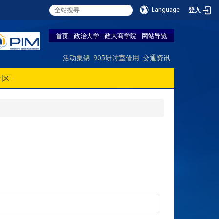
Language
登入
首页
政治大学
政大商学院
网站导览
活动集锦
905研讨室借用
交通资讯
专区