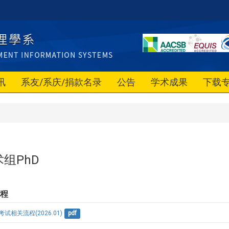
讯
系友/系庆/捐款名录
公告
学术成果
下载
组PhD
流程
相关流程(2026.01)
pdf