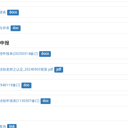
请表
docx
自评表
doc
授申报
报单(20250314修订)
docx
老师之认定_20240903更新.pdf
pdf
40119修订)
doc
申请表(1130307修订)
doc
查询
link