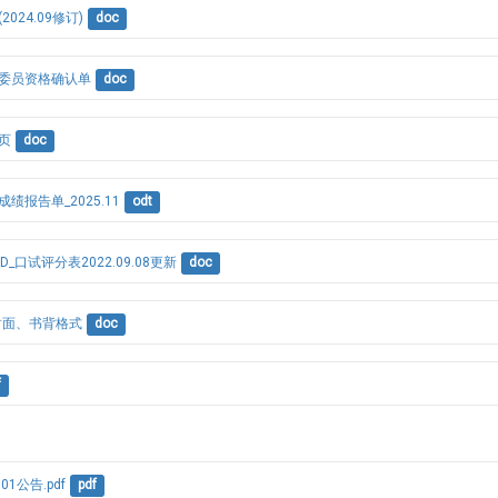
2024.09修订)
doc
试委员资格确认单
doc
名页
doc
绩报告单_2025.11
odt
D_口试评分表2022.09.08更新
doc
封面、书背格式
doc
f
01公告.pdf
pdf