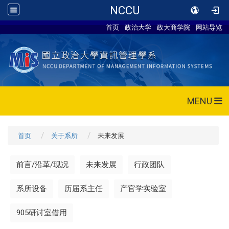
NCCU
首页
政治大学
政大商学院
网站导览
MENU
首页
关于系所
未来发展
前言/沿革/现况
未来发展
行政团队
系所设备
历届系主任
产官学实验室
905研讨室借用