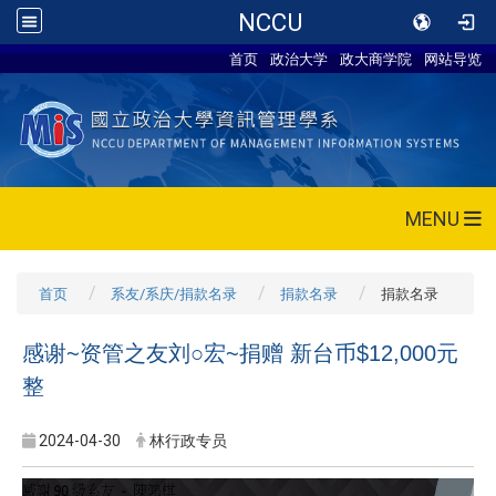
NCCU
首页
政治大学
政大商学院
网站导览
MENU
首页
系友/系庆/捐款名录
捐款名录
捐款名录
感谢~资管之友刘○宏~捐赠 新台币$12,000元
整
2024-04-30
林行政专员