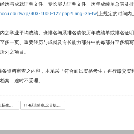
经历与成就证明文件、专长能力证明文件、历年成绩单总表及排名
.nccu.edu.tw/p/403-1000-122.php?Lang=zh-tw
)上规定的时间内
内之学业平均成绩、班排名与系排名请依历年成绩单或排名证明
至多一页、重要经历与成就及专长能力部分中的每部分至多填写
所列之项目。
准备资料审查之内容，本系采「符合面试资格考生」再行缴交资料者，本
档案，逾时不受理。
114学年硕士班招生_考生基本资料表.docx
114硕班简章_公告版_.pdf