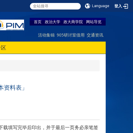
Language
登入
首页
政治大学
政大商学院
网站导览
活动集锦
905研讨室借用
交通资讯
专区
本资料表」
生下载填写完毕后印出，并于最后一页务必亲笔签