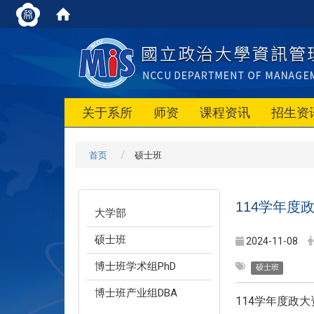
关于系所
师资
课程资讯
招生资
首页
硕士班
114学年
大学部
硕士班
2024-11-08
博士班学术组PhD
硕士班
博士班产业组DBA
114学年度政