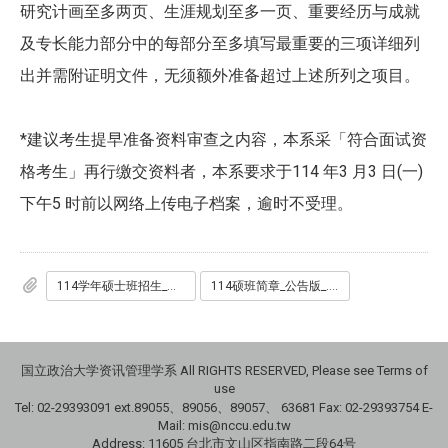
研究计画至多两页、生涯规划至多一页、重要经历与成就
及专长能力部分中的每部分至多填写最重要的三项详细列
出并需附证明文件，无须额外准备超过上述所列之项目。
*建议考生提早准备资料审查之内容，本系采「符合面试资
格考生」再行缴交资料者，本系要求于114 年3 月3 日(一)
下午5 时前以网络上传电子档案，逾时不受理。
114学年硕士班招生_考生基本资料表.docx
114硕班简章_公告版_.pdf
国立政治大学资讯管理学系 All RIGHTS RESERVED, Please see Terms of
use
Tel: 02-29393091 ext.89055、89056、89057、
63681
Fax: 02-29393754 E-
Mail: mis@nccu.edu.tw
Address: 11605 台北市文山区指南路二段64号