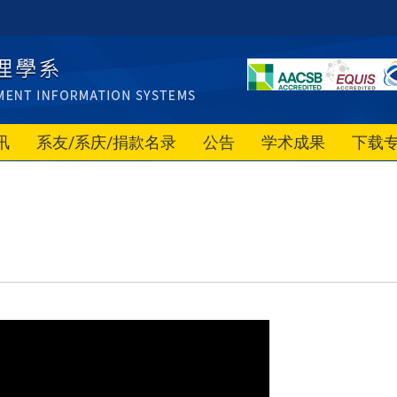
讯
系友/系庆/捐款名录
公告
学术成果
下载