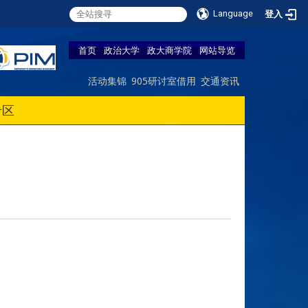
Language
登入
首页
政治大学
政大商学院
网站导览
活动集锦
905研讨室借用
交通资讯
专区