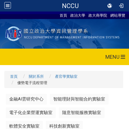
NCCU
首頁
政治大學
政大商學院
網站導覽
MENU
首頁
關於系所
產官學實驗室
優勢電子流程管理
金融AI雲研究中心
智能理財與智能合約實驗室
電子化企業營運實驗室
隨意智能服務實驗室
軟體安全實驗室
科技創新實驗室