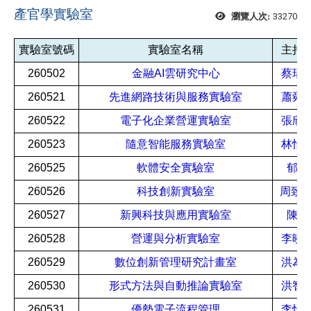
產官學實驗室
33270
瀏覽人次:
實驗室號碼
實驗室名稱
主持
260502
金融AI雲研究中心
蔡瑞
260521
先進網路技術與服務
實驗室
蕭舜
260522
電子化企業營運實驗室
張欣
260523
隨意智能服務實驗室
林怡
260525
軟體安全實驗室
郁方
260526
科技創新實驗室
周致
260527
新興科技與應用實驗室
陳恭
260528
營運與分析實驗室
李曉
260529
數位創新管理研究計畫室
洪為
260530
形式方法與自動推論實驗室
洪智
260531
優勢電子流程管理
李怡