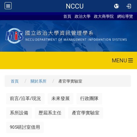
NCCU
首頁
政治大學
政大商學院
網站導覽
MENU
首頁
關於系所
產官學實驗室
前言/沿革/現況
未來發展
行政團隊
系所設備
歷屆系主任
產官學實驗室
905研討室借用