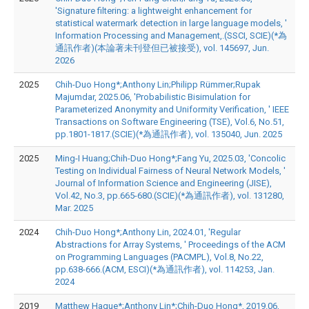
'Signature filtering: a lightweight enhancement for
statistical watermark detection in large language models, '
Information Processing and Management,.(SSCI, SCIE)(*為
通訊作者)(本論著未刊登但已被接受), vol. 145697, Jun.
2026
2025
Chih-Duo Hong*;Anthony Lin;Philipp Rümmer;Rupak
Majumdar, 2025.06, 'Probabilistic Bisimulation for
Parameterized Anonymity and Uniformity Verification, ' IEEE
Transactions on Software Engineering (TSE), Vol.6, No.51,
pp.1801-1817.(SCIE)(*為通訊作者), vol. 135040, Jun. 2025
2025
Ming-I Huang;Chih-Duo Hong*;Fang Yu, 2025.03, 'Concolic
Testing on Individual Fairness of Neural Network Models, '
Journal of Information Science and Engineering (JISE),
Vol.42, No.3, pp.665-680.(SCIE)(*為通訊作者), vol. 131280,
Mar. 2025
2024
Chih-Duo Hong*;Anthony Lin, 2024.01, 'Regular
Abstractions for Array Systems, ' Proceedings of the ACM
on Programming Languages (PACMPL), Vol.8, No.22,
pp.638-666.(ACM, ESCI)(*為通訊作者), vol. 114253, Jan.
2024
2019
Matthew Hague*;Anthony Lin*;Chih-Duo Hong*, 2019.06,