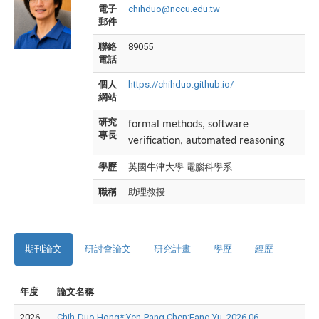
電子
chihduo@nccu.edu.tw
郵件
聯絡
89055
電話
個人
https://chihduo.github.io/
網站
研究
formal methods, software
專長
verification, automated reasoning
學歷
英國牛津大學 電腦科學系
職稱
助理教授
期刊論文
研討會論文
研究計畫
學歷
經歷
年度
論文名稱
2026
Chih-Duo Hong*;Yen-Pang Chen;Fang Yu, 2026.06,