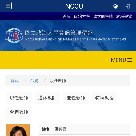
NCCU
首頁
政治大學
政大商學院
網站導覽
MENU
首頁
師資
現任教師
現任教師
退休教師
兼任教師
特聘教授
合聘教師
姓名
洪智鐸