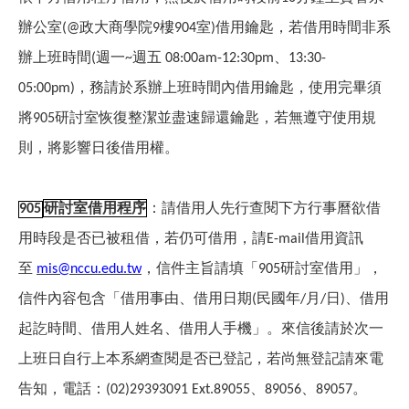
辦公室
政大商學院
樓
室
借用鑰匙，若借用時間非系
(@
9
904
)
辦上班時間
週一
週五
、
(
~
08:00am-12:30pm
13:30-
，務請於系辦上班時間內借用鑰匙，使用完畢須
05:00pm)
將
研討室恢復整潔並盡速歸還鑰匙，若無遵守使用規
905
則，將影響日後借用權。
研討室借用程序
：請借用人先行查閱下方行事曆欲借
905
用時段是否已被租借，若仍可借用，請
借用資訊
E-mail
至
，信件主旨請填「
研討室借用」，
mis@nccu.edu.tw
905
信件內容包含「借用事由、借用日期
民國年
月
日
、借用
(
/
/
)
起訖時間、借用人姓名、借用人手機」。來信後請於次一
上班日自行上本系網查閱是否已登記，若尚無登記請來電
告知，電話：
、
、
。
(02)29393091 Ext.89055
89056
89057