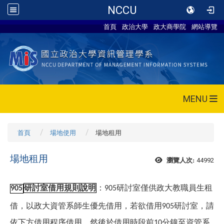
NCCU
首頁
政治大學
政大商學院
網站導覽
MENU
首頁
場地使用
場地租用
場地租用
44992
瀏覽人次:
研討室借用規則說明
：
研討室僅供政大教職員生租
905
905
借，以政大資管系師生優先借用，若欲借用
研討室，請
905
依下方借用程序借用，然後於借用時段前
分鐘至資管系
10