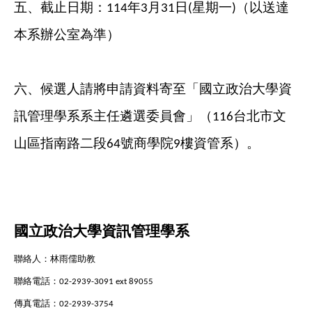
五、
截止日期：
年
月
日
星期一
（以送達
114
3
31
(
)
本系辦公室為準）
六、
候選人請將申請資料寄至「國立政治大學資
訊管理學系系主任遴選委員會」（
台北市文
116
山區指南路二段
號商學院
樓資管系）。
64
9
國立政治大學資訊管理學系
聯絡人：林雨儒助教
聯絡電話：
02-2939-3091 ext 89055
傳真電話：
02-2939-3754