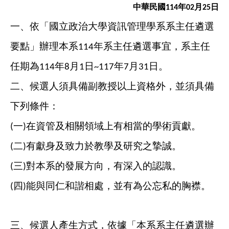
中華民國
年
月
日
114
02
25
一、依「國立政治大學資訊管理學系系主任遴選
要點」辦理本系
年系主任遴選事宜，系主任
114
任期為
年
月
日
年
月
日。
114
8
1
~117
7
31
二、候選人須具備副教授以上資格外，並須具備
下列條件：
一
在資管及相關領域上有相當的學術貢獻。
(
)
二
有獻身及致力於教學及研究之摯誠。
(
)
三
對本系的發展方向，有深入的認識。
(
)
四
能與同仁和諧相處，並有為公忘私的胸襟。
(
)
三、
候選人產生方式，依據「本系系主任遴選辦