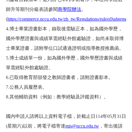
師升等期刊分級表請參閱
商學院辦法
。
(
https://commerce.nccu.edu.tw/zh_tw/Regulations/ruleofJudgement
4.
博士畢業證書影本，錄取後需驗正本，如為國外學歷，
國外學歷證書與成績單需經駐外館處驗證，如尚未取得博
士畢業證書，請附學位口試通過證明或指導教授推薦函。
5.
博士成績單一份，如為國外學歷，國外學歷證書與成績
單需經駐外館處驗證。
6.
已取得教育部頒發之教師證書者，請附證書影本。
7.
公務人員履歷表。
8.
其他輔助資料（例如：教學經驗及評鑑資料）。
國內申請人請將以上資料電子檔，於截止日114年05月31日
(星期六)以前，將電子檔寄達
mis@nccu.edu.tw
，寄出後請