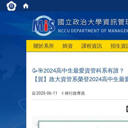
關於系所
師資
課程資訊
招生資
🥳🎯
2024
高中生最愛資管科系有誰？
【賀】政大資管系榮登
2024
高中生最
2025-06-11
林行政專員