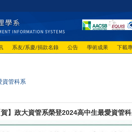
訊
系友/系慶/捐款名錄
公告
學術成果
下載
愛資管科系
2024
【賀】政大資管系榮登
高中生最愛資管科