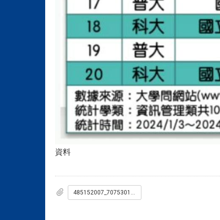
資料
485152007_707530178264228_7531380498816961467_n.jpg