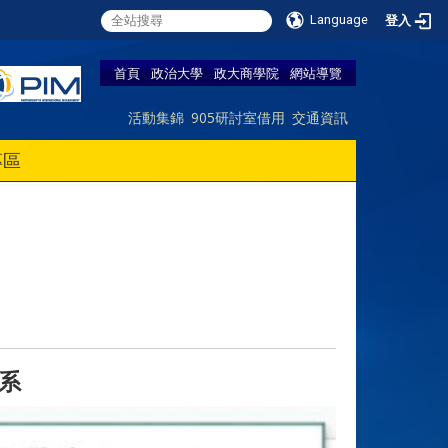
Language
登入
首頁
政治大學
政大商學院
網站導覽
活動集錦
905研討室借用
交通資訊
專區
系