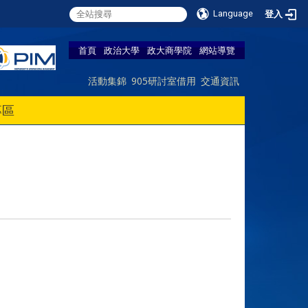
Language
登入
首頁
政治大學
政大商學院
網站導覽
活動集錦
905研討室借用
交通資訊
專區