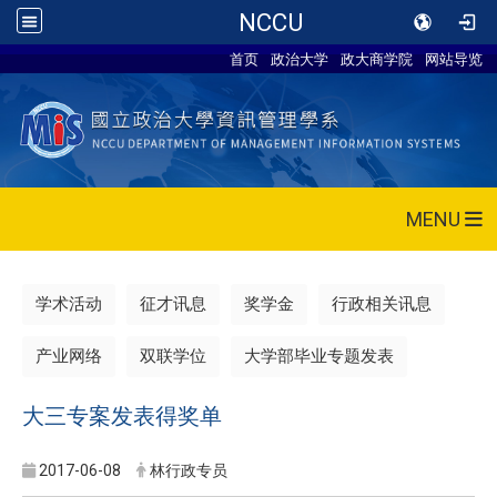
NCCU
首页
政治大学
政大商学院
网站导览
MENU
学术活动
征才讯息
奖学金
行政相关讯息
产业网络
双联学位
大学部毕业专题发表
大三专案发表得奖单
2017-06-08
林行政专员