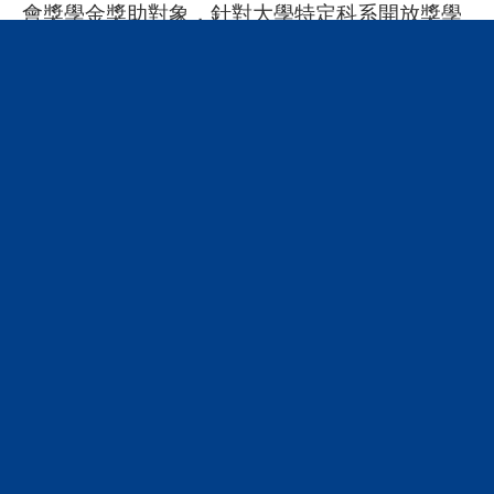
會獎學金獎助對象，針對大學特定科系開放獎學
金申請，因此制訂本申請辦法。
獎學金申請資格
符合本會核定之大學特定科系在校學
生。
家庭經濟弱勢學生，學期總平均達八
十分或班排名前百分之二十，且品行
優良由校方推薦之學生。
申請人於接受本會獎學金之後，非經
本會同意不得再接受其他單位提供之