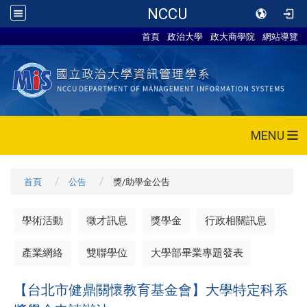
NCCU
首頁
政治大學
政大商學院
網站導覽
MENU
首頁
公告
獎/助學金公告
學術活動
徵才訊息
獎學金
行政相關訊息
產業網絡
雙聯學位
大學部畢業專題發表
【台北市健鼎關懷教育基金會】
大學特定科系