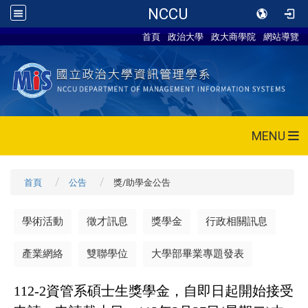
NCCU
首頁
政治大學
政大商學院
網站導覽
MENU
首頁
公告
獎/助學金公告
學術活動
徵才訊息
獎學金
行政相關訊息
產業網絡
雙聯學位
大學部畢業專題發表
112-2
資管系碩士生獎學金，自即日起開始接受