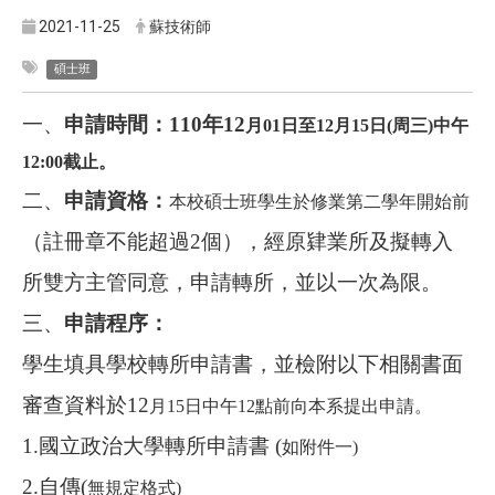
2021-11-25
蘇技術師
碩士班
一、
申請時間：110年12
月01日至12
月15
日(周三)中午
12:00截止。
二、
申請資格：
本校碩士班學生於修業第二學年開始前
（註冊章不能超過2個）
，經原肄業所及擬轉入
所雙方主管同意，申請轉所，並以一次為限。
三、
申請程序：
學生填具學校轉所申請書，並檢附以下相關書面
審查資料於12
月15日中午12
點前向本系提出申請。
1.
國立政治大學轉所申請書 (
如附件一)
2.
自傳(
無規定格式)