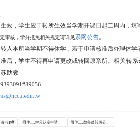
定
生效，学生应于转所生效当学期开课日起二周内，填写
系网公告
。
定审核，学分抵免相关规定请详见
请转入本所当学期不得休学，若于申请核准后办理休学
相关转系
核准后，学生不得再申请更改或转回原系所。
：苏
助教
93091#89056
mis@nccu.edu.tw
书.pdf
附件二_学分认定申请书.pdf
附件三_教务处转所公告.pdf