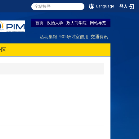
Language
登入
首页
政治大学
政大商学院
网站导览
活动集锦
905研讨室借用
交通资讯
专区