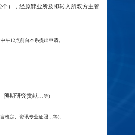
2个）
，经原肄业所及拟转入所双方主管
日中午12
点前向本系提出申请。
、预期研究贡献…
等)
言检定、资讯专业证照…等)
。