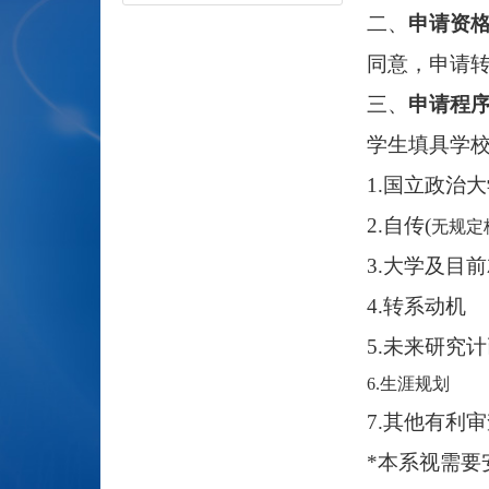
二、
申请资
同意，申请
三、
申请程
学生填具学校
1.
国立政治大
2.
自传(
无规定
3.
大学及目前
4.
转系动机
5.
未来研究计
6.
生涯规划
7.
其他有利审
*
本系视需要