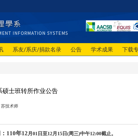
讯
系友/系庆/捐款名录
公告
学术成果
下载
系硕士班转所作业公告
苏技术师
：110年12
月01日至12
月15
日(周三)中午12:00截止。