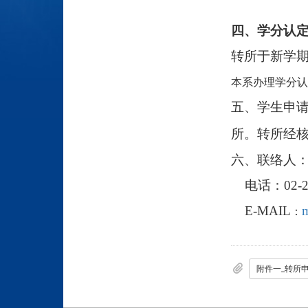
四、学分认
转所于新学期
本系办理学分认
五、学生申
所。转所经
六、
联络人
电话：02-293
E-MAIL
：
附件一_转所申请