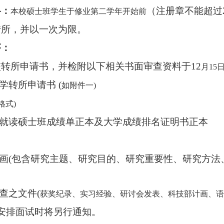
格：
（注册章不能超过
本校硕士班学生于修业第二学年开始前
转所，并以一次为限。
序：
转所申请书，并检附以下相关书面审查资料于12
月15
学转所申请书 (
如附件一)
格式)
就读硕士班成绩单正本及大学成绩排名证明书正本
画(
包含研究主题、研究目的、研究重要性、研究方法
查之文件(
获奖纪录、实习经验、研讨会发表、科技部计画、语
安排面试时将另行通知。