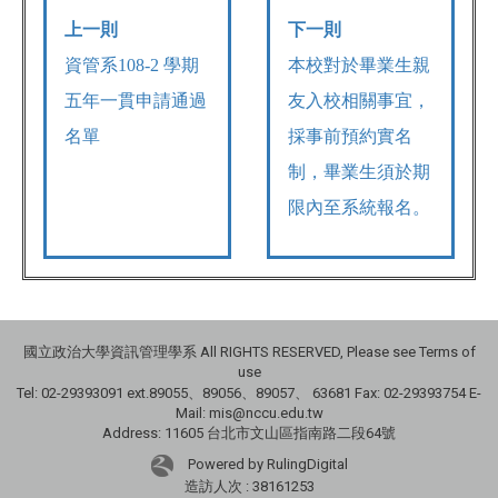
上一則
下一則
資管系108-2 學期
本校對於畢業生親
五年一貫申請通過
友入校相關事宜，
名單
採事前預約實名
制，畢業生須於期
限內至系統報名。
國立政治大學資訊管理學系 All RIGHTS RESERVED, Please see Terms of
use
Tel: 02-29393091 ext.89055、89056、89057、
63681
Fax: 02-29393754 E-
Mail: mis@nccu.edu.tw
Address: 11605 台北市文山區指南路二段64號
Powered by RulingDigital
造訪人次 : 38161253