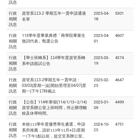
訊息
行政
資管系113-2 學期五年一貫申請通過
2025-04-
5301
相關
18
名單
訊息
行政
113學年度畢業典禮「商學院畢業生
2025-04-
4607
相關
致詞代表」甄選公告
01
訊息
行政
【學士班轉系】114學年度資管系轉
2025-03-
4374
相關
19
系申請面試公告
訊息
行政
資管系113-2學期五年一貫申請：
2025-02-
4647
相關
03/03(星期一)起開始受理至04/07(星
25
訊息
期一)下午17時截止
行政
【公告】114年寒假(114/1/13~2/14)
2025-01-
4499
相關
資管系辦公室上班時間，停止辦理離
09
訊息
校及休學時間。
行政
本校
學年度優秀學生遴選，申請
2024-10-
4751
113
相關
25
系所推薦，請於
年
月
日
星期
113
11
4
(
訊息
一
下午
點以前，提交至系辦公室。
)
5