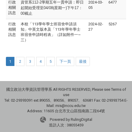
行政
資管系112-2學期五年一貫申請：即日
2024-03-
6477
相關
05
起開始受理至04/08(星期一)下午17：
訊息
00截止
行政
本校「113學年學士班宿舍申請須
2024-02-
5267
相關
知」中英文版本及「113年學年學士
27
訊息
班宿舍申請時程表」（詳如附件一~
三）
1
2
3
4
5
下一頁
最後
國立政治大學資訊管理學系 All RIGHTS RESERVED, Please see Terms of
use
Tel: 02-29393091 ext.89055、89056、89057、
63681
Fax: 02-29393754 E-
Mail: mis@nccu.edu.tw
Address: 11605 台北市文山區指南路二段64號
Powered by RulingDigital
造訪人次 : 38055459