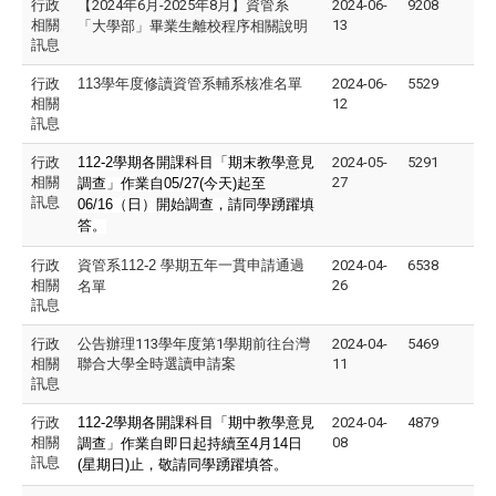
行政
【2024年6月-2025年8月】
資管系
2024-06-
9208
相關
13
「大學部」畢業生離校程序相關說明
訊息
行政
113
學年度修讀資管系輔系核准名單
2024-06-
5529
相關
12
訊息
行政
112-2
學期各開課科目「期末教學意見
2024-05-
5291
相關
27
調查」作業自05/27(今天)起至
訊息
06/16（日）開始調查，請同學踴躍填
答。
行政
資管系112-2 學期五年一貫申請通過
2024-04-
6538
相關
26
名單
訊息
行政
公告辦理113學年度第1學期前往台灣
2024-04-
5469
相關
聯合大學全時選讀申請案
11
訊息
行政
112-2
學期各開課科目「期中教學意見
2024-04-
4879
相關
08
調查」作業自即日起持續至4月14日
訊息
(星期日)止，敬請同學踴躍填答。