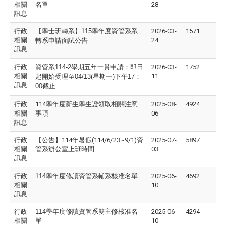
相關
名單
28
訊息
行政
【學士班轉系】115學年度資管系系
2026-03-
1571
相關
24
轉系申請面試公告
訊息
行政
資管系114-2學期五年一貫申請：即日
2026-03-
1752
相關
11
起開始受理至04/13(星期一)下午17：
訊息
00截止
行政
114學年度新生學生證領取相關注意
2025-08-
4924
相關
事項
06
訊息
行政
【公告】114年暑假(114/6/23~9/1)資
2025-07-
5897
相關
管系辦公室上班時間
03
訊息
行政
114
學年度修讀資管系輔系核准名單
2025-06-
4692
相關
10
訊息
行政
114
學年度修讀資管系雙主修核准名
2025-06-
4294
相關
單
10