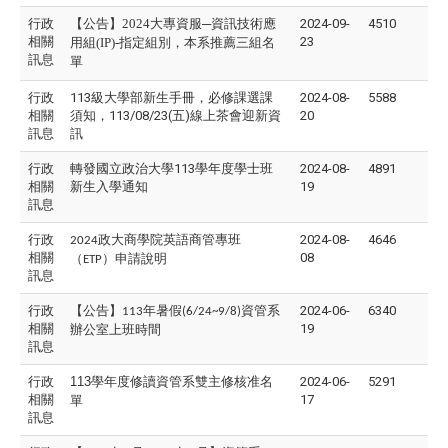
行政
【公告】2024大專資服─資訊技術應
2024-09-
4510
相關
23
用組(IP)-指定組別，本系推薦三組名
訊息
單
行政
113級大學部新生手冊，必修課選課
2024-08-
5588
相關
須知，113/08/23(五)線上茶會迎新資
20
訊息
訊
行政
轉發國立政治大學113學年度學士班
2024-08-
4891
相關
新生入學通知
19
訊息
行政
政大商學院英語商管專班
2024-08-
4646
2024
相關
08
（
）申請說明
ETP
訊息
行政
【公告】
年暑假
資管系
2024-06-
6340
113
(6/24~9/8)
相關
19
辦公室上班時間
訊息
行政
113
學年度修讀資管系雙主修核准名
2024-06-
5291
相關
17
單
訊息