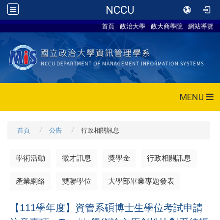
NCCU
首頁
政治大學
政大商學院
網站導覽
MENU
首頁
公告
行政相關訊息
學術活動
徵才訊息
獎學金
行政相關訊息
產業網絡
雙聯學位
大學部畢業專題發表
【111學年度】資管系碩博士生學位考試申請