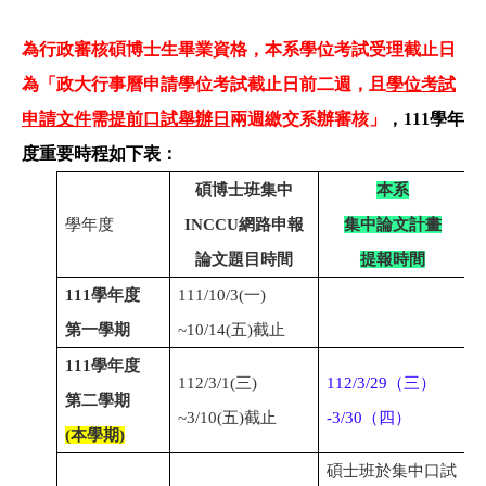
為行政審核碩博士生畢業資格，本系學位考試受理截止日
為「政大行事曆申請學位考試截止日前二週，且
學位考試
申請文件
需
提前口試舉辦日
兩週繳交系辦審核」
，111學年
度重要時程如下表：
碩博士班集中
本系
學年度
INCCU網路申報
集中論文計畫
論文題目時間
提報時間
111
學年度
111/10/3(一)
1
第一學期
~10/14(五)截止
111
學年度
112/3/1(三)
112
/
3
/
29
（三）
1
第二學期
~3/10(五)截止
-
3
/
30
（四）
(本學期)
碩士班於集中口試