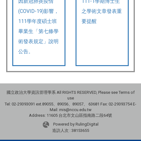
因新冠肺炎疫情
111-1學期博士生
(COVID-19)影響，
之學術文章發表重
111學年度碩士班
要提醒
畢業生「第七條學
術發表規定」說明
公告。
國立政治大學資訊管理學系 All RIGHTS RESERVED, Please see Terms of
use
Tel: 02-29393091 ext.89055、89056、89057、
63681
Fax: 02-29393754 E-
Mail: mis@nccu.edu.tw
Address: 11605 台北市文山區指南路二段64號
Powered by RulingDigital
造訪人次 : 38153655