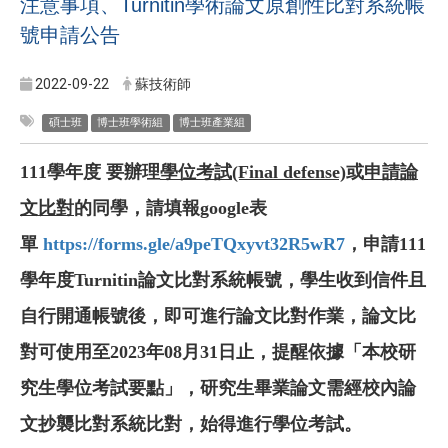
注意事項、Turnitin學術論文原創性比對系統帳
號申請公告
2022-09-22
蘇技術師
碩士班
博士班學術組
博士班產業組
111學年度 要辦理
學位考試(Final defense)
或
申請論
文比對
的同學，請填報google表
單
https://forms.gle/a9peTQxyvt32R5wR7
，申請111
學年度Turnitin論文比對系統帳號，學生收到信件且
自行開通帳號後，即可進行論文比對作業，論文比
對可使用至2023年08月31日止，
提醒
依據「本校研
究生學位考試要點」，研究生畢業論文需經校內論
文抄襲比對系統比對，始得進行學位考試。