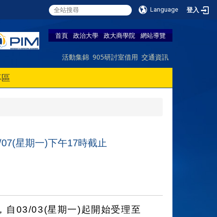
Language
登入
首頁
政治大學
政大商學院
網站導覽
活動集錦
905研討室借用
交通資訊
專區
/07(星期一)下午17時截止
03/03(星期一)起開始受理至