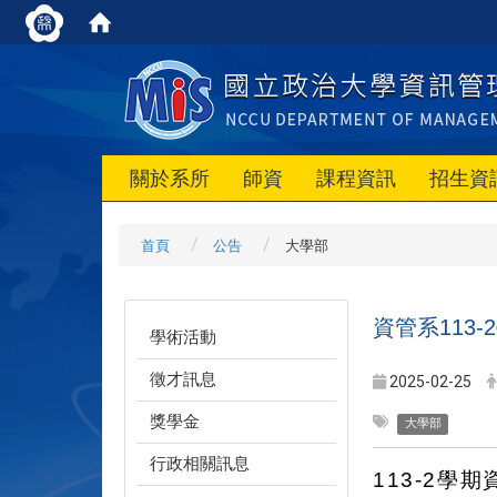
關於系所
師資
課程資訊
招生資
首頁
公告
大學部
資管系113-
學術活動
徵才訊息
2025-02-25
獎學金
大學部
行政相關訊息
113-2
學期