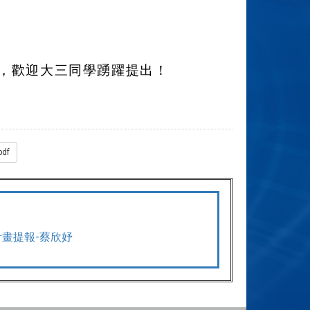
，歡迎大三同學踴躍提出！
df
畫提報-蔡欣妤