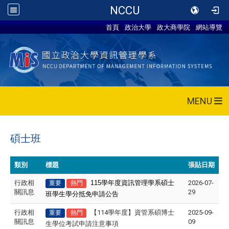
NCCU
首頁
政治大學
政大商學院
網站導覽
MENU
碩士班
類別
標題
張貼日期
行政相
115
學年度資訊管理學系碩士
2026-07-
重要
熱門
關訊息
29
班學生學分抵免申請公告
行政相
【114學年度】資管系碩博士
2025-09-
重要
熱門
關訊息
09
生學位考試申請注意事項