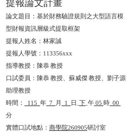
提報論文計畫
論文題目：基於財務驗證規則之大型語言模
型財報資訊層級式提取框架
提報人姓名：林家誠
提報人學號：
113356xxx
指導教授：陳恭
教授
口試委員：陳恭
教授、蘇威傑
教授、劉子源
助理教授
時間：
115
年
7
月
1
日
下
午
05
時
00
分
實體口試地點：
商學院
260905
研討室