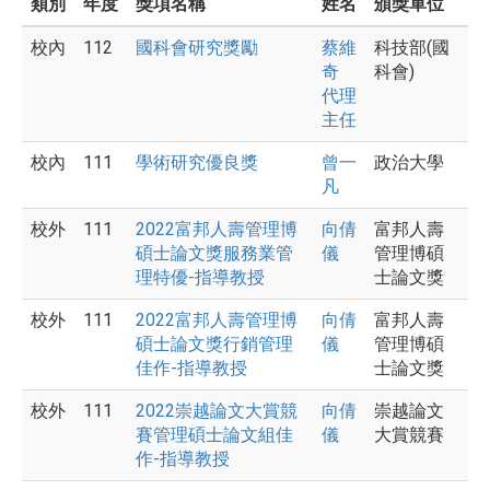
類別
年度
獎項名稱
姓名
頒獎單位
校內
112
國科會研究獎勵
蔡維
科技部(國
奇
科會)
代理
主任
校內
111
學術研究優良獎
曾一
政治大學
凡
校外
111
2022富邦人壽管理博
向倩
富邦人壽
碩士論文獎服務業管
儀
管理博碩
理特優-指導教授
士論文獎
校外
111
2022富邦人壽管理博
向倩
富邦人壽
碩士論文獎行銷管理
儀
管理博碩
佳作-指導教授
士論文獎
校外
111
2022崇越論文大賞競
向倩
崇越論文
賽管理碩士論文組佳
儀
大賞競賽
作-指導教授