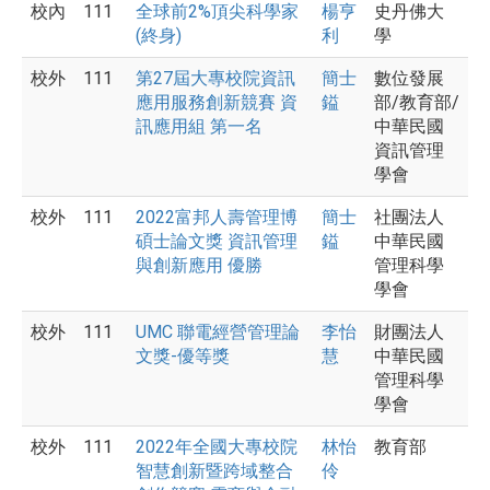
校內
111
全球前2%頂尖科學家
楊亨
史丹佛大
(終身)
利
學
校外
111
第27屆大專校院資訊
簡士
數位發展
應用服務創新競賽 資
鎰
部/教育部/
訊應用組 第一名
中華民國
資訊管理
學會
校外
111
2022富邦人壽管理博
簡士
社團法人
碩士論文獎 資訊管理
鎰
中華民國
與創新應用 優勝
管理科學
學會
校外
111
UMC 聯電經營管理論
李怡
財團法人
文獎-優等獎
慧
中華民國
管理科學
學會
校外
111
2022年全國大專校院
林怡
教育部
智慧創新暨跨域整合
伶