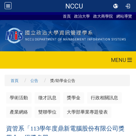
NCCU
首頁
政治大學
政大商學院
網站導覽
MENU
首頁
公告
獎/助學金公告
學術活動
徵才訊息
獎學金
行政相關訊息
產業網絡
雙聯學位
大學部畢業專題發表
資管系「113學年度鼎新電腦股份有限公司獎