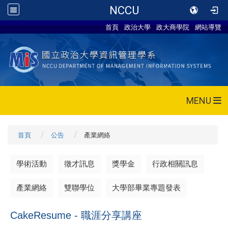
NCCU
首頁
政治大學
政大商學院
網站導覽
MENU
首頁
公告
產業網絡
學術活動
徵才訊息
獎學金
行政相關訊息
產業網絡
雙聯學位
大學部畢業專題發表
CakeResume - 職涯分享講座