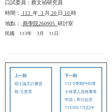
口試委員：蔡文禎研究員
時間：
113
年
3
月
20
日
10
時
地點：
商學院
260905
研討室
民國
113
年
3
月
11
日
上一則
下一則
碩士論文計畫提
112-2學期PHD博
報-王楚雲
士候選人資格審查
申請：即日起至
113/05/17(五)中