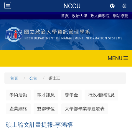
NCCU
首頁
政治大學
政大商學院
網站導覽
MENU
首頁
公告
碩士班
學術活動
徵才訊息
獎學金
行政相關訊息
產業網絡
雙聯學位
大學部畢業專題發表
碩士論文計畫提報-李鴻禧