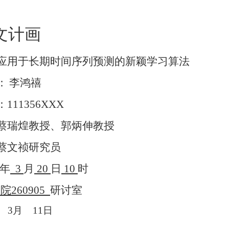
文计画
应用于长期时间序列预测的新颖学习算法
：
李鸿禧
：
111356XXX
蔡瑞煌教授、郭炳伸教授
蔡文祯研究员
年
3
月
20
日
10
时
学院
260905
研讨室
3
月
11
日