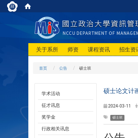
关于系所
师资
课程资讯
招生资
首页
公告
硕士班
硕士论文计
学术活动
征才讯息
2024-03-11
奖学金
硕士班
行政相关讯息
公告