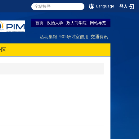
Language
登入
首页
政治大学
政大商学院
网站导览
活动集锦
905研讨室借用
交通资讯
专区