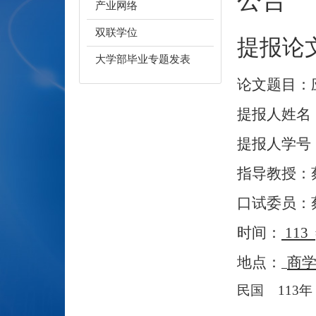
产业网络
双联学位
提报论
大学部毕业专题发表
论文题目：
提报人姓名
提报人学号
指导教授：
口试委员：
时间：
113
地点：
商
民国
113
年