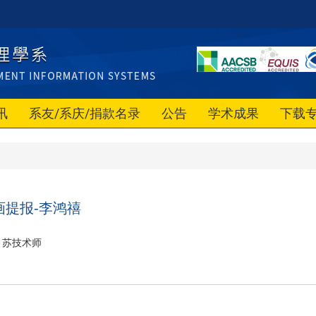
讯
系友/系庆/捐款名录
公告
学术成果
下载
画提报-李鸿禧
苏技术师