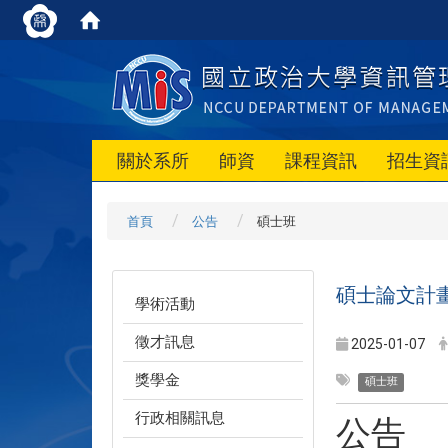
關於系所
師資
課程資訊
招生資
首頁
公告
碩士班
碩士論文計
學術活動
徵才訊息
2025-01-07
獎學金
碩士班
行政相關訊息
公告