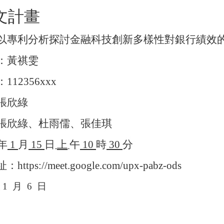
文計畫
以專利分析探討金融科技創新多樣性對銀行績效
：黃祺雯
：
112356xxx
張欣綠
張欣綠、杜雨儒、張佳琪
年
1
月
15
日
上
午
10
時
30
分
ps://meet.google.com/upx-pabz-ods
1
月
6
日