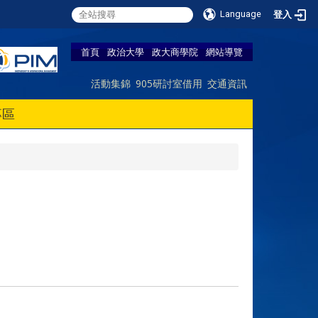
Language
登入
首頁
政治大學
政大商學院
網站導覽
活動集錦
905研討室借用
交通資訊
專區