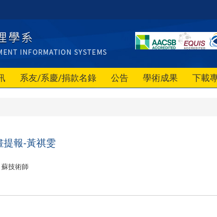
訊
系友/系慶/捐款名錄
公告
學術成果
下載
畫提報-黃祺雯
蘇技術師