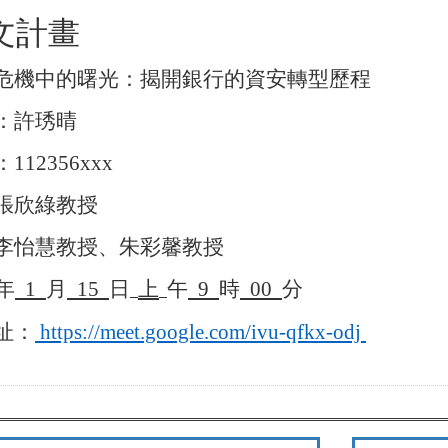
文計畫
危機中的曙光：揭開銀行的資安轉型歷程
：許琇晴
：
112356xxx
張欣綠教授
李怡慧教授、朱彩馨教授
年
1
月
15
日
上
午
9
時
00
分
址：
https://meet.google.com/ivu-qfkx-odj