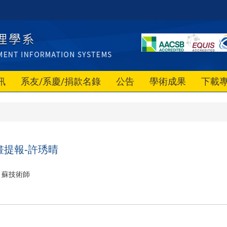
訊
系友/系慶/捐款名錄
公告
學術成果
下載
畫提報-許琇晴
蘇技術師