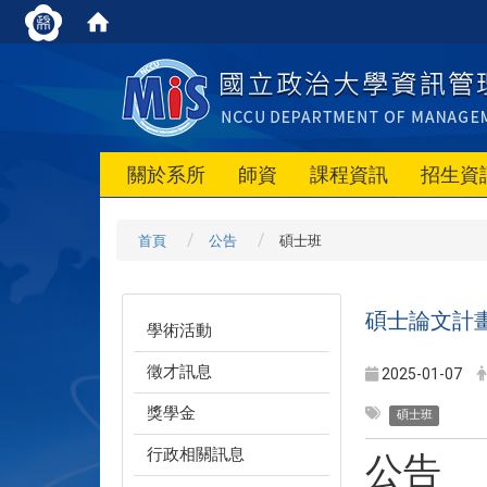
關於系所
師資
課程資訊
招生資
首頁
公告
碩士班
碩士論文計
學術活動
徵才訊息
2025-01-07
獎學金
碩士班
行政相關訊息
公告