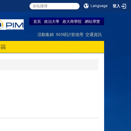
Language
登入
首頁
政治大學
政大商學院
網站導覽
活動集錦
905研討室借用
交通資訊
專區