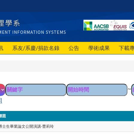
訊
系友/系慶/捐款名錄
公告
學術成果
下載
~
組
標題
博士生畢業論文公開演講-曹莉玲