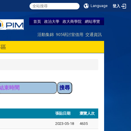
Language
登入
首頁
政治大學
政大商學院
網站導覽
活動集錦
905研討室借用
交通資訊
專區
張貼日期
瀏覽人次
2023-05-18
4635