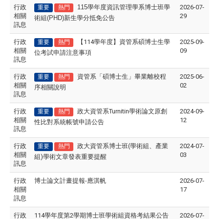
行政
115
學年度資訊管理學系博士班學
2026-07-
重要
熱門
相關
29
術組(PHD)新生學分抵免公告
訊息
行政
【114學年度】資管系碩博士生學
2025-09-
重要
熱門
相關
09
位考試申請注意事項
訊息
行政
資管系「碩博士生」畢業離校程
2025-06-
重要
熱門
相關
02
序相關說明
訊息
行政
政大資管系Turnitin學術論文原創
2024-09-
重要
熱門
相關
12
性比對系統帳號申請公告
訊息
行政
政大資管系博士班(學術組、產業
2024-07-
重要
熱門
相關
03
組)學術文章發表重要提醒
訊息
行政
博士論文計畫提報-應淇帆
2026-07-
相關
17
訊息
行政
114學年度第2學期博士班學術組資格考結果公告
2026-07-