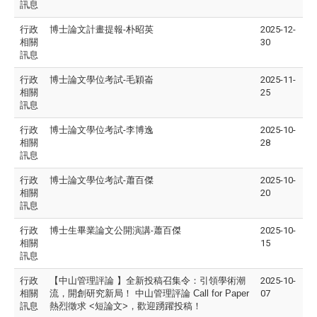
訊息
行政
博士論文計畫提報-
朴昭英
2025-12-
相關
30
訊息
行政
博士論文學位考試-毛穎崙
2025-11-
相關
25
訊息
行政
博士論文學位考試-李博逸
2025-10-
相關
28
訊息
行政
博士論文學位考試-蕭百傑
2025-10-
相關
20
訊息
行政
博士生畢業論文公開演講-蕭百傑
2025-10-
相關
15
訊息
行政
【中山管理評論
】全新投稿召集令：引領學術潮
2025-10-
相關
流，開創研究新局！
中山管理評論
Call for Paper
07
訊息
熱烈徵求
<
短論文
>
，歡迎踴躍投稿！