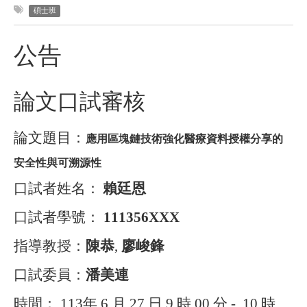
碩士班
公告
論文口試審核
論文題目：
應用區塊鏈技術強化醫療資料授權分享的
安全性與可溯源性
口試者姓名：
賴廷恩
口試者學號：
111356XXX
指導教授：
陳恭
,
廖峻鋒
口試委員：
潘美連
時間：
113
年
6
月
27
日
9
時
00
分
-
10
時