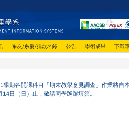
訊
系友/系慶/捐款名錄
公告
學術成果
下載
第
1
學期各開課科目「期末教學意見調查」作業將自
月
14
日（日）止，敬請同學踴躍填答。