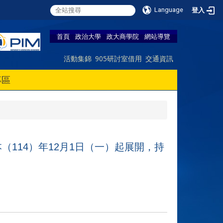
Language
登入
首頁
政治大學
政大商學院
網站導覽
活動集錦
905研討室借用
交通資訊
專區
本（
114
）年
12
月
1
日（一）起展開，持