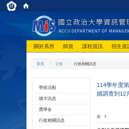
關於系所
師資
課程資訊
招生資
首頁
公告
行政相關訊息
114
學年度
學術活動
續調查到
12
徵才訊息
獎學金
行政相關訊息