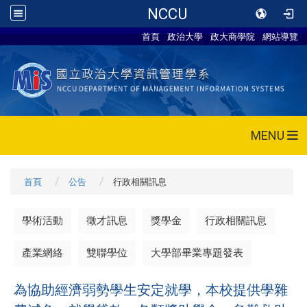
NCCU
首頁
政治大學
政大商學院
網站導覽
MENU
首頁
公告
行政相關訊息
學術活動
徵才訊息
獎學金
行政相關訊息
產業網絡
雙聯學位
大學部畢業專題發表
為協助經濟弱勢學生安定就學，本校提供學雜