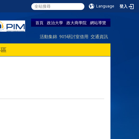
Language
登入
首頁
政治大學
政大商學院
網站導覽
活動集錦
905研討室借用
交通資訊
專區