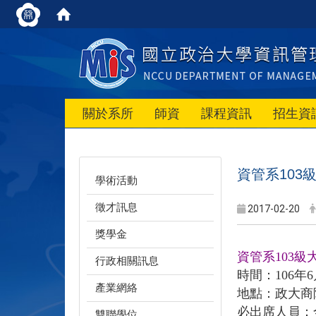
關於系所
師資
課程資訊
招生資
資管系103
學術活動
徵才訊息
2017-02-20
獎學金
資管系103
行政相關訊息
時間：106年6月
產業網絡
地點：政大商
必出席人員：
雙聯學位