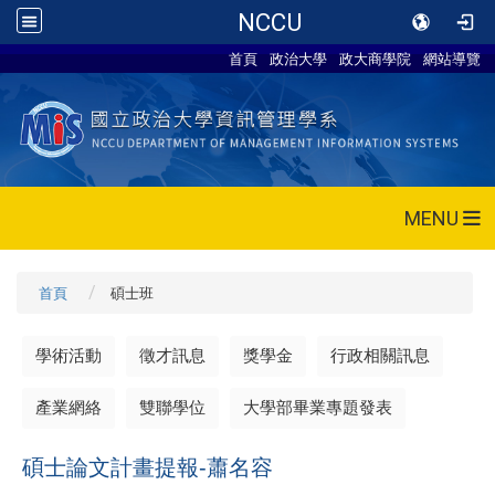
NCCU
首頁
政治大學
政大商學院
網站導覽
MENU
首頁
碩士班
學術活動
徵才訊息
獎學金
行政相關訊息
產業網絡
雙聯學位
大學部畢業專題發表
碩士論文計畫提報-蕭名容